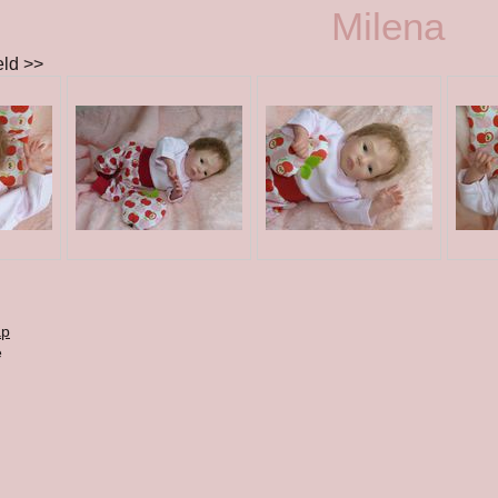
Milena
eld >>
ap
e