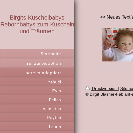
Birgits Kuschelbabys
<< Neues Textf
Rebornbabys zum Kuscheln
und Träumen
Startseite
frei zur Adoption
bereits adoptiert
Yehudi
Druckversion
|
Sitem
Evin
© Birgit Bläsner-Fabiank
Felias
Valentino
Payten
Laurin