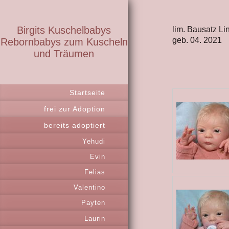
Birgits Kuschelbabys
lim. Bausatz Li
geb. 04. 2021
Rebornbabys zum Kuscheln
und Träumen
Startseite
frei zur Adoption
bereits adoptiert
Yehudi
Evin
Felias
Valentino
Payten
Laurin