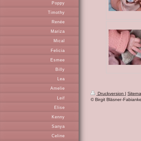
Poppy
Timothy
Renée
Mariza
Mical
Felicia
Esmee
Billy
Lea
Amelie
Druckversion
|
Sitem
Leif
© Birgit Bläsner-Fabiank
Elise
Kenny
Sanya
Celine