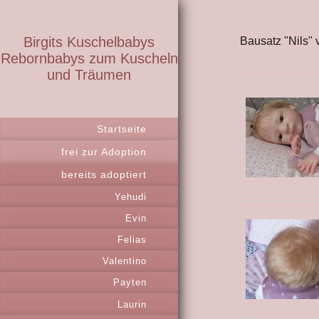
Birgits Kuschelbabys
Bausatz "Nils"
Rebornbabys zum Kuscheln
und Träumen
Startseite
frei zur Adoption
bereits adoptiert
Yehudi
Evin
Felias
Valentino
Payten
Laurin