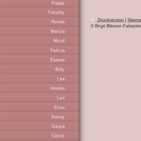
Poppy
Timothy
Druckversion
|
Sitem
Renée
© Birgit Bläsner-Fabiank
Mariza
Mical
Felicia
Esmee
Billy
Lea
Amelie
Leif
Elise
Kenny
Sanya
Celine